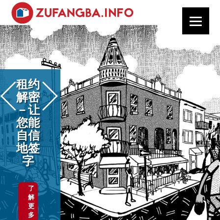
租约
解密
－让
您能
自信
地签
字
了
解
更
多