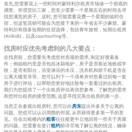
首先,您需要花上一些时间对蒙特利尔租房市场做一个彻底的
调查。所谓货比三家，您至少需要一个星期左右的时间去寻
找您满意的房子。这时, 您可能需要花费一个星期的临时住
宿，但这笔花销可能会为您接下来的一年省去不少麻烦。蒙
特利尔有很多短期的住宿选择，包括青年旅馆，短期出租房
(AirBnB)，以及couchsurfing等。
找房时应优先考虑到的几大要点：
在找房前，您需要先考虑您对房屋的需求, 制定好搜索条
件；例如租约里是否包括冰箱电炉，房子是否靠近地铁或学
校，是否有阳台，浴室淋浴的水压，洗衣机和烘干机是否在
公寓大楼里等等。您可以列下一个清单并对您看过的每一套
房子进行评估，以帮助您更好地比较每一套看过的出租房。
我们为您提供了一个出租房评估表供您参考。了解您的需求
和您对出租房的接受范围, 这是寻找完美出租房的第一步。
当您正在参观出租房时, 您可以向
房东
提出许多关于公寓的
问题。您也可以认识周围的邻居, 从而获得更多第一手的意
见。住在出租楼内的
租客
往往能更中立地回答一些关于房屋
的问题。您需要在签订
租约
前详尽地了解公寓的情况，确保