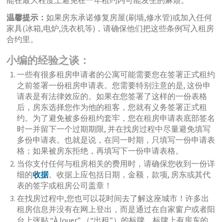
能在最大程度上避免在一年租约内可能发生的麻烦。
温馨提示：
如果房东承诺修复房屋(刷墙,修水管)或加入任何
家具(冰箱,电炉,洗衣机等)，请确保他们把这些条例写入租房
合约里。
小编的经验之谈：
一些有很多租房申请者的公寓可能需要您在签署正式租约
之前签署一份租房申请表。您需要特别注意的是, 这份申
请表是有法律效应的。如果在您签署了这样的一份表格
后，房东选择您作为他的租客，您就有义务签署正式租
约。为了避免被多份租约套牢，您在租房申请表底部签名
时一并留下一个过期期限, 并在找房过程中尽量避免填写
多份申请表。也就是说，在同一时期，只填写一份申请表
格；如果被房东拒绝，再填写下一份申请表格。
当你支付任何与租房相关的费用时，请确保您收到一份详
细的
收据
。收据上应包括日期，金额，款项, 房东或其代
表的签字或租房公司盖章！
在找房过程中,您也可以花时间去了解这座城市！许多出
租房信息并没有在网上登出，而是通过在自家窗户或者阳
台上张贴 “À louer” （“出租”）的标牌，标牌上有房东的