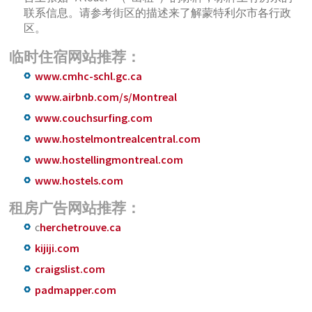
联系信息。请参考街区的描述来了解蒙特利尔市各行政
区。
临时住宿网站推荐：
www.cmhc-schl.gc.ca
www.airbnb.com/s/Montreal
www.couchsurfing.com
www.hostelmontrealcentral.com
www.hostellingmontreal.com
www.hostels.com
租房广告网站推荐：
c
herchetrouve.ca
kijiji.com
craigslist.com
padmapper.com