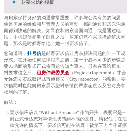
一封要求信的模板
与房东保持良好的沟通非常重要，许多与公寓有关的问题，
像是房屋的维修和与管理人员的互动，都能通过和房东沟通
而得到快速的解决。如果在和房东当面沟通，或是通过电
话，手机短信和电子邮件之后，房东仍然不采取措施解决问
题，那么是时候寄给他／她一封要求信了。
您知道吗，
挂号信
是邮寄要求信让房东解决问题的唯一正规
形式。在开始任何法律程序之前，第一个必不可少的步骤是
要以书面的形式正式将问题告知当事人。只有在寄给房东一
封要求信之后，
租房仲裁委员会
（Regie du logement）才会
允许您立案或取得城市侦察员（City Inspector）的帮助。要
求信同时也能向房东展示您对事情的严肃态度以及您对房客
权利的了解。
做法：
要求信应该以 “Without Prejudice” 作为开头，表明它是一
封正式传达您对事情现状感到不满的文件。请记住，在法
律允许的情况下，要求信可能在法庭上被第三方当作证据