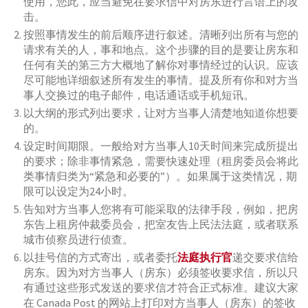
使用，您此，应当避免在要求信中对房东进行言语上的攻
击。
按照事情发生的前后顺序进行叙述。清晰列出所有与您的
请求有关的人，事和地点。这个步骤的目的是要让房东和
任何有关的第三方大概地了解你对事情经过的认识。应该
尽可能地详细叙述所有发生的事情。提及所有你和对方当
事人交换过的电子邮件，电话通话或手机短讯。
以大纲的形式列出要求，让对方当事人清楚地知道你想要
的。
设定时间期限。一般给对方当事人10天时间来完成所提出
的要求；除非事情紧急，需要快速处理（租房委员会将此
类事情归类为“紧急和必要的”）。如果属于这类情况，期
限可以设定为24小时。
告知对方当事人您将有可能采取的法律手段，例如，把房
东告上租房仲裁委员会，把室友告上民法法庭，或者联系
城市侦察员进行侦查。
以挂号信的方式寄出，或者委托
法庭执行官
递交要求信给
房东。因为对方当事人（房东）必须签收要求信，所以只
有通过这些形式发送的要求信才符合正式标准。建议大家
在 Canada Post 的网站上打印对方当事人（房东）的签收