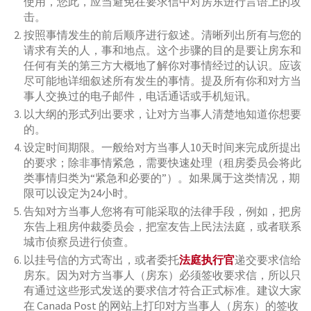
使用，您此，应当避免在要求信中对房东进行言语上的攻
击。
按照事情发生的前后顺序进行叙述。清晰列出所有与您的
请求有关的人，事和地点。这个步骤的目的是要让房东和
任何有关的第三方大概地了解你对事情经过的认识。应该
尽可能地详细叙述所有发生的事情。提及所有你和对方当
事人交换过的电子邮件，电话通话或手机短讯。
以大纲的形式列出要求，让对方当事人清楚地知道你想要
的。
设定时间期限。一般给对方当事人10天时间来完成所提出
的要求；除非事情紧急，需要快速处理（租房委员会将此
类事情归类为“紧急和必要的”）。如果属于这类情况，期
限可以设定为24小时。
告知对方当事人您将有可能采取的法律手段，例如，把房
东告上租房仲裁委员会，把室友告上民法法庭，或者联系
城市侦察员进行侦查。
以挂号信的方式寄出，或者委托
法庭执行官
递交要求信给
房东。因为对方当事人（房东）必须签收要求信，所以只
有通过这些形式发送的要求信才符合正式标准。建议大家
在 Canada Post 的网站上打印对方当事人（房东）的签收