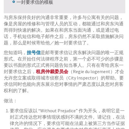
一封要求信的模板
与房东保持良好的沟通非常重要，许多与公寓有关的问题，
像是房屋的维修和与管理人员的互动，都能通过和房东沟通
而得到快速的解决。如果在和房东当面沟通，或是通过电
话，手机短信和电子邮件之后，房东仍然不采取措施解决问
题，那么是时候寄给他／她一封要求信了。
您知道吗，
挂号信
是邮寄要求信让房东解决问题的唯一正规
形式。在开始任何法律程序之前，第一个必不可少的步骤是
要以书面的形式正式将问题告知当事人。只有在寄给房东一
封要求信之后，
租房仲裁委员会
（Regie du logement）才会
允许您立案或取得城市侦察员（City Inspector）的帮助。要
求信同时也能向房东展示您对事情的严肃态度以及您对房客
权利的了解。
做法：
要求信应该以 “Without Prejudice” 作为开头，表明它是一
封正式传达您对事情现状感到不满的文件。请记住，在法
律允许的情况下，要求信可能在法庭上被第三方当作证据